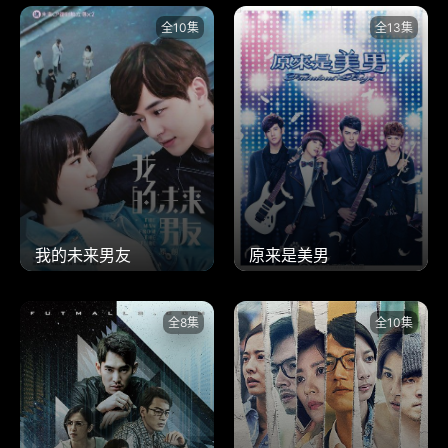
全10集
全13集
我的未来男友
原来是美男
全8集
全10集