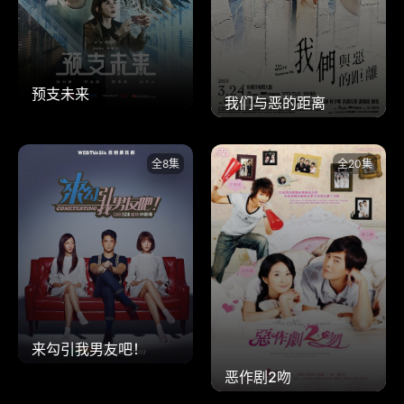
预支未来
我们与恶的距离
全8集
全20集
来勾引我男友吧！
恶作剧2吻