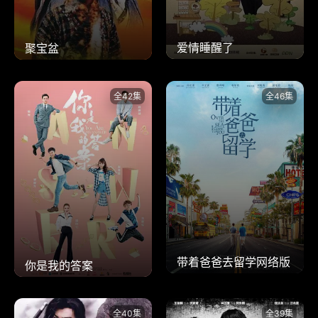
爱情睡醒了
聚宝盆
全42集
全46集
带着爸爸去留学网络版
你是我的答案
全40集
全39集