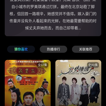
自小城市的罗美琪通过打拼，最终在北京站稳了脚
根，伹回首一路艰辛，她感觉并不值得。嫁入豪门的
佟童并没有外人看起来的光鲜，在她最需要帮助的时
候丈夫弃她而去，而自己却带着...
猜你喜欢
热播排行
关联推荐
全37集
全40集