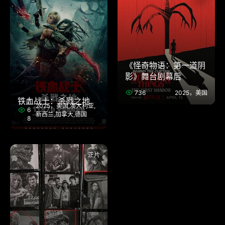
《怪奇物语：第一道阴
影》舞台剧幕后
736
2025，美国
铁血战士：杀戮之地
7
2025，美国,澳大利亚,
6
新西兰,加拿大,德国
8
正片