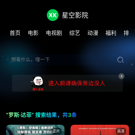
星空影院
首页
电影
电视剧
综艺
动漫
福利
排行
X
“罗斯·达菲” 搜索结果，共
3
条
正片
高清