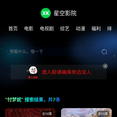
星空影院
首页
电影
电视剧
综艺
动漫
福利
排行
X
“付梦妮” 搜索结果，共
7
条
全56集
全59集