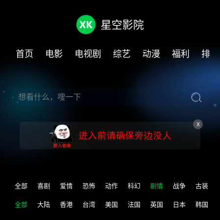
星空影院
首页
电影
电视剧
综艺
动漫
福利
排行
X
全部
喜剧
爱情
恐怖
动作
科幻
剧情
战争
古装
全部
大陆
香港
台湾
美国
法国
英国
日本
韩国