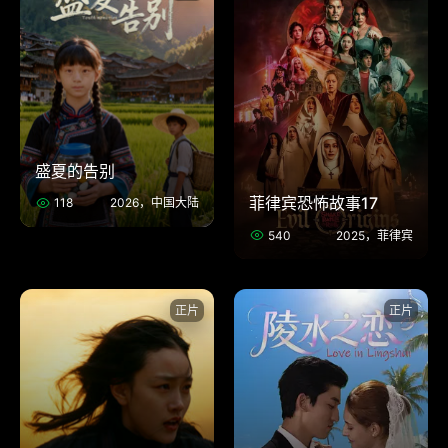
盛夏的告别
菲律宾恐怖故事17
118
2026，中国大陆
540
2025，菲律宾
正片
正片