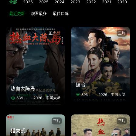
全部
2026
2025
2024
2023
2022
2021
2020
2
最近更新
观看最多
最佳口碑
正片
正片
破暗
热血大陈岛
895
2026，中国大陆
639
2026，中国大陆
正片
正片
猎虎贰